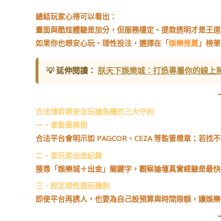
總結玩家心得可以看出：
畫面與酷炫體驗是加分，但服務穩定、提款透明才是王道
如果你也想安心玩、理性投注，選擇在「
娛樂推薦
」榜單
💡
延伸閱讀：
朕天下娛樂城：打造專屬你的線上
合法博弈與安全玩捕魚機的三大守則
一、查監管牌照
合法平台會明示如 PAGCOR、CEZA 等監管標章；若找
二、查玩家出金紀錄
搜尋「娛樂城＋出金」關鍵字，觀察論壇真實經驗是最快
三、設定理性遊玩機制
即使平台再誘人，也要為自己設預算與時間限額，讓娛樂