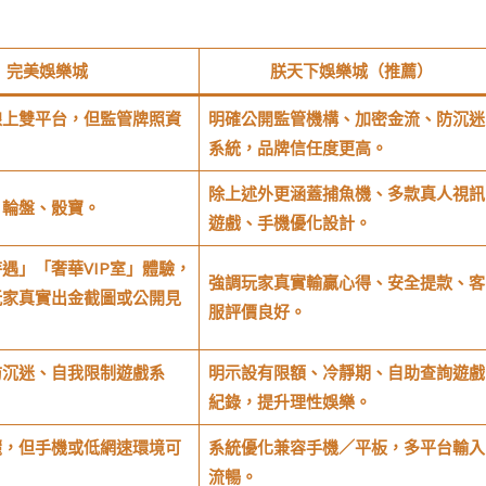
完美娛樂城
朕天下娛樂城（推薦）
線上雙平台，但監管牌照資
明確公開監管機構、加密金流、防沉迷
系統，品牌信任度更高。
除上述外更涵蓋捕魚機、多款真人視訊
、輪盤、骰寶。
遊戲、手機優化設計。
遇」「奢華VIP室」體驗，
強調玩家真實輸贏心得、安全提款、客
玩家真實出金截圖或公開見
服評價良好。
防沉迷、自我限制遊戲系
明示設有限額、冷靜期、自助查詢遊戲
紀錄，提升理性娛樂。
麗，但手機或低網速環境可
系統優化兼容手機／平板，多平台輸入
流暢。