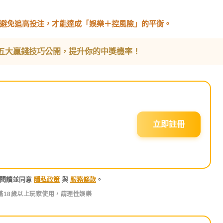
避免追高投注，才能達成「娛樂＋控風險」的平衡。
｜五大贏錢技巧公開，提升你的中獎機率！
立即
註冊
請閱讀並同意
隱私政策
與
服務條款
。
年滿18歲以上玩家使用，請理性娛樂