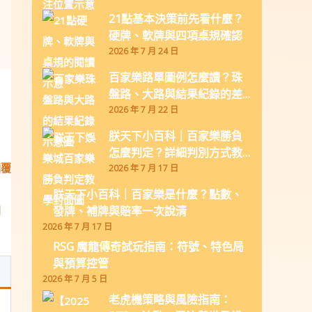
21點基本決策前先看什麼？
硬牌、軟牌與四項桌規確認
2026 年 7 月 24 日
百家樂路單圖例怎麼讀？珠
盤路、大路與結果紀錄的差
別
2026 年 7 月 22 日
朕天下小百科｜百家樂勝負
怎麼判定？詳細判別方式教
回覆
學
2026 年 7 月 17 日
朕天下小百科｜百家樂是什麼？點數、
發牌、補牌與賠率一次說清
問
2026 年 7 月 17 日
RSG 魔龍傳奇試玩指南：符號、特色局
與預算控管
2026 年 7 月 5 日
老虎機策略與風險指南：