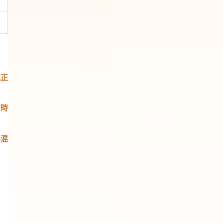
真正
服時
料混