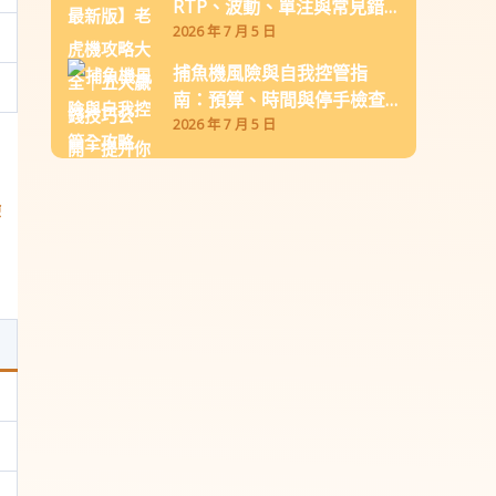
RTP、波動、單注與常見錯
誤
2026 年 7 月 5 日
捕魚機風險與自我控管指
南：預算、時間與停手檢查
表
2026 年 7 月 5 日
驗