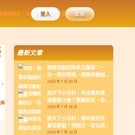
登入
註冊
優
最新文章
娛樂活動紀錄表怎麼填？一
次一頁的時間、預算與情緒
回顧範本
2026 年 7 月 30 日
鈕，
朕天下小百科｜老虎機免費
遊戲是什麼？獎勵回合、倍
能降
數與波動怎麼看
2026 年 7 月 28 日
朕天下小百科｜德州撲克位
置怎麼看？按鈕位、盲注與
翻牌前的資訊差
2026 年 7 月 26 日