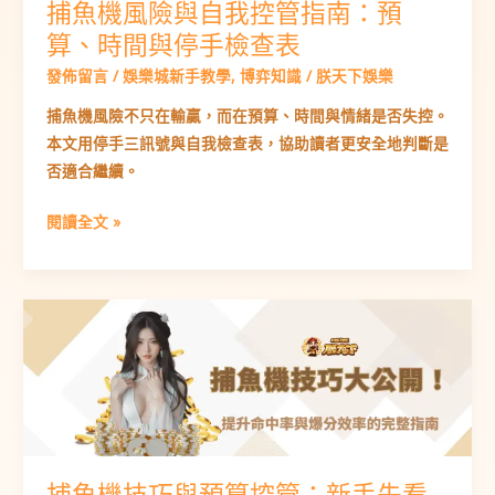
捕魚機風險與自我控管指南：預
我
算、時間與停手檢查表
控
發佈留言
/
娛樂城新手教學
,
博弈知識
/
朕天下娛樂
管
指
捕魚機風險不只在輸贏，而在預算、時間與情緒是否失控。
南：
本文用停手三訊號與自我檢查表，協助讀者更安全地判斷是
預
否適合繼續。
算、
時
閱讀全文 »
間
與
停
捕
手
魚
檢
機
查
技
表
巧
與
預
捕魚機技巧與預算控管：新手先看