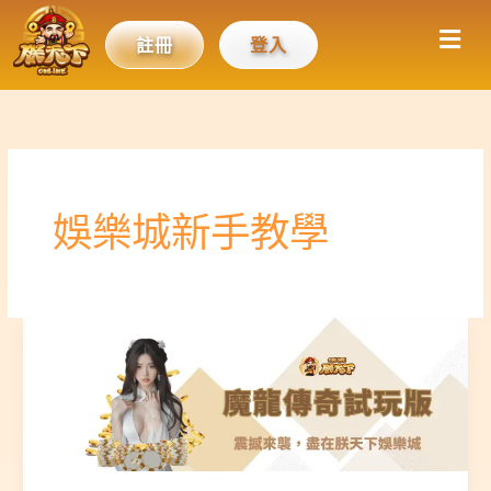
跳
Men
至
註冊
登入
主
要
內
容
娛樂城新手教學
RSG
魔
龍
傳
奇
試