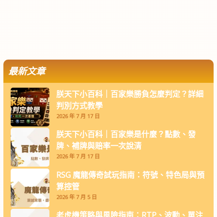
儲
品
優
牌
惠！
最新文章
朕天下小百科｜百家樂勝負怎麼判定？詳細
判別方式教學
2026 年 7 月 17 日
朕天下小百科｜百家樂是什麼？點數、發
牌、補牌與賠率一次說清
2026 年 7 月 17 日
RSG 魔龍傳奇試玩指南：符號、特色局與預
算控管
2026 年 7 月 5 日
老虎機策略與風險指南：RTP、波動、單注