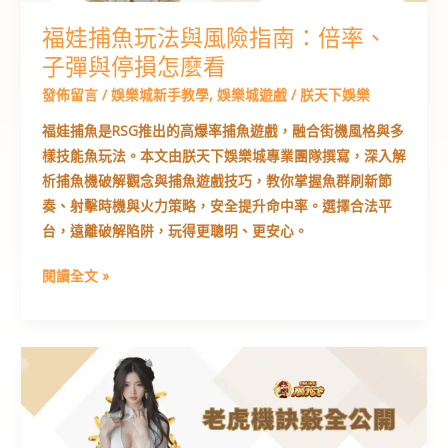
與
福娃捕魚玩法與風險指南：倍率、
風
子彈與停損怎麼看
險
發佈留言
/
娛樂城新手教學
,
娛樂城遊戲
/
朕天下娛樂
指
南：
福娃捕魚是RSG推出的高爆率捕魚遊戲，融合街機風格與多
倍
樣技能魚玩法。本文由朕天下娛樂城專業團隊撰寫，深入解
率、
析捕魚機破解觀念與捕魚遊戲技巧，教你掌握魚群刷新節
子
奏、射擊時機與火力策略，安全提升命中率。選擇合法平
彈
台，遠離破解陷阱，玩得更聰明、更安心。
與
停
閱讀全文 »
損
怎
麼
老
看
虎
機
玩