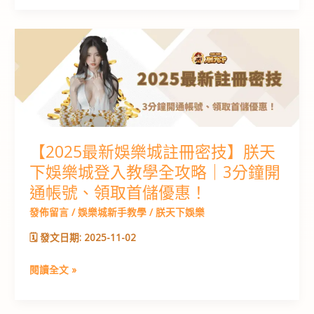
常
見
延
【2025
遲
最
與
新
處
娛
理
樂
方
城
式
註
【2025最新娛樂城註冊密技】朕天
冊
下娛樂城登入教學全攻略｜3分鐘開
密
通帳號、領取首儲優惠！
技】
朕
發佈留言
/
娛樂城新手教學
/
朕天下娛樂
天
🗓️ 發文日期: 2025-11-02
下
娛
閱讀全文 »
樂
城