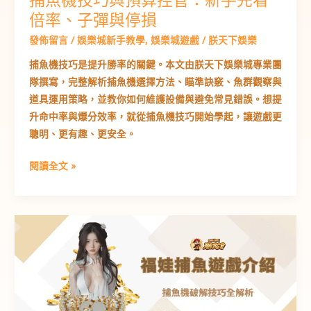
算
倍率、子彈與停損
控
發佈留言
/
娛樂城新手教學
,
娛樂城遊戲
/
朕天下娛樂
管：
新
捕魚機技巧是提升勝率的關鍵。本文由朕天下娛樂城專業團
手
隊撰寫，完整解析捕魚機選擇方法、瞄準訣竅、魚群觀察與
先
道具運用策略，並教你如何維護設備與避免常見錯誤。想提
看
升命中率與爆分效率，就從捕魚機技巧開始學起，讓遊戲更
倍
聰明、更有趣、更安全。
率、
子
閱讀全文 »
彈
與
停
福
損
娃
捕
魚
玩
法